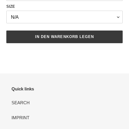
SIZE
IN DEN WARENKORB LEGEN
Produkt
wird
zum
Warenkorb
hinzugefügt
Quick links
SEARCH
IMPRINT