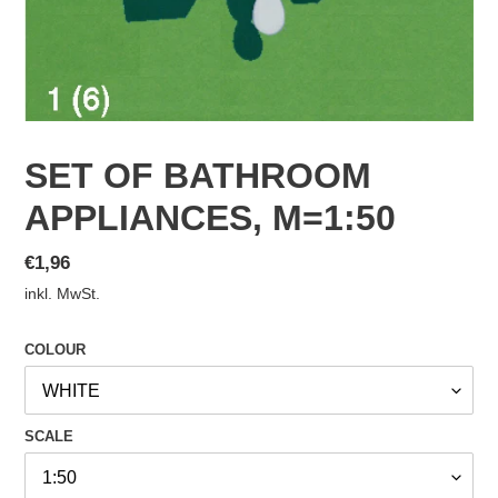
SET OF BATHROOM
APPLIANCES, M=1:50
Normaler
€1,96
Preis
inkl. MwSt.
COLOUR
SCALE